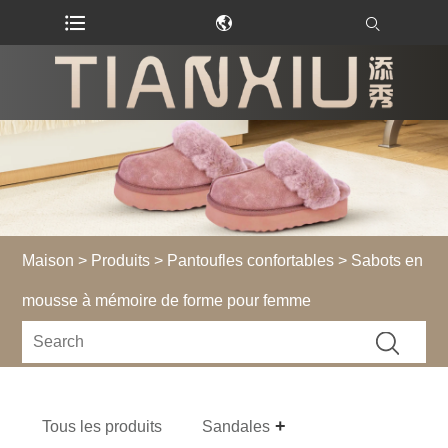
Maison
>
Produits
>
Pantoufles confortables
> Sabots en
mousse à mémoire de forme pour femme
Tous les produits
Sandales