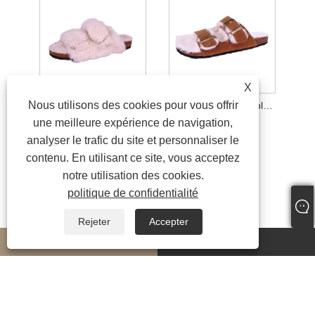
X
Nous utilisons des cookies pour vous offrir
Pantoufles en liège à doublure confortable pour femmes
Pantoufles confortables en liège pour femmes
une meilleure expérience de navigation,
analyser le trafic du site et personnaliser le
contenu. En utilisant ce site, vous acceptez
notre utilisation des cookies.
politique de confidentialité
Rejeter
Accepter
whatsapp
E-mail
Copyright © 2024 Yiwu Tianxiu Footwear Co., Ltd. Tous droits réservés.
Links
|
Sitemap
|
RSS
|
XML
|