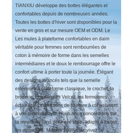
TIANXIU développe des bottes élégantes et
confortables depuis de nombreuses années.
Toutes les bottes d'hiver sont disponibles pour la
vente en gros et sur mesure OEM et ODM. Le
Les mules à plateforme confortables en daim
véritable pour femmes sont rembourrées de
coton à mémoire de forme dans les semelles
intermédiaires et le doux le rembourrage offre le
confort ultime à porter toute la journée. Élégant
des designs avancés tels que la semelle
extérieure à plateforme classique, le crochet, la
broderie, Les sangles Velcro, les fermetures
éclair et les collections de fourrure à col assurent
à vos pieds du style. Nous nous concentrons sur
la simplicité sans perdre le style, adapté à toutes
les occasions. Matière 100% cuir, vivez la