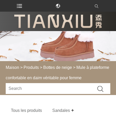
Maison
>
Produits
>
Bottes de neige
> Mule à plateforme
confortable en daim véritable pour femme
Tous les produits
Sandales